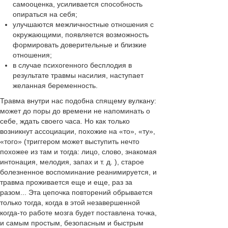
самооценка, усиливается способность
опираться на себя;
улучшаются межличностные отношения с
окружающими, появляется возможность
формировать доверительные и близкие
отношения;
в случае психогенного бесплодия в
результате травмы насилия, наступает
желанная беременность.
Травма внутри нас подобна спящему вулкану:
может до поры до времени не напоминать о
себе, ждать своего часа. Но как только
возникнут ассоциации, похожие на «то», «ту»,
«того» (триггером может выступить нечто
похожее из там и тогда: лицо, слово, знакомая
интонация, мелодия, запах и т. д. ), старое
болезненное воспоминание реанимируется, и
травма проживается еще и еще, раз за
разом... Эта цепочка повторений обрывается
только тогда, когда в этой незавершенной
когда-то работе мозга будет поставлена точка,
и самым простым, безопасным и быстрым