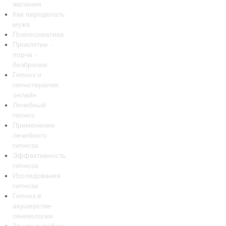
желания
Как переделать
мужа
Психосоматика
Проклятие -
порча -
безбрачие
Гипноз и
гипнотерапия
онлайн
Лечебный
гипноз
Применение
лечебного
гипноза
Эффективность
гипноза
Исследования
гипноза
Гипноз в
акушерстве-
гинекологии
За что я люблю