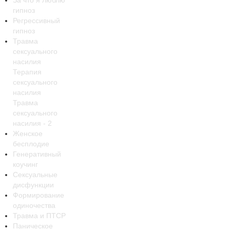
гипноз
Регрессивный
гипноз
Травма
сексуального
насилия
Терапия
сексуального
насилия
Травма
сексуального
насилия - 2
Женское
бесплодие
Генеративный
коучинг
Сексуальные
дисфункции
Формирование
одиночества
Травма и ПТСР
Паническое