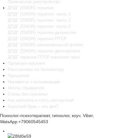
Паническое расстройство
ДПДГ (EMDR) терапия
ДПДГ (EMDR) терапия. часть 1
ДПДГ (EMDR) терапия. часть 2
ДПДГ (EMDR) терапия. часть 3
ДПДГ (EMDR) терапия депрессии
ДПДГ (EMDR) терапия ПТСР
ДПДГ (EMDR) автомобильной фобии
ДПДГ (EMDR) терапия дентофобии
ДПДГ терапия ПТСР изменяет мозг
Признаки насилия
Расстановки по Хеллингеру
Прощение
Ненависть к незнакомцам
Мечты сбываются
Слёзы без причины
Как заболеть и стать несчастной
Короткий брак – это зря?
Психолог-психотерапевт, гипнолог, коуч. Viber,
WatsApp:+79060545453