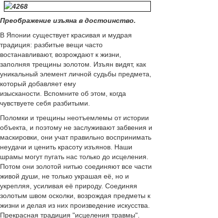
Преображение изъяна в достоинство.
В Японии существует красивая и мудрая
традиция: разбитые вещи часто
востанавливают, возрождают к жизни,
заполняя трещины золотом. Изъян видят, как
уникальный элемент личной судьбы предмета,
который добавляет ему
изысканости. Вспомните об этом, когда
чувствуете себя разбитыми.
Поломки и трещины неотъемлемы от истории
объекта, и поэтому не заслуживают забвения и
маскировки, они учат правильно воспринимать
неудачи и ценить красоту изъянов. Наши
шрамы могут пугать нас только до исцеления.
Потом они золотой нитью соединяют все части
живой души, не только украшая её, но и
укрепляя, усиливая её природу.
Соединяя
золотым швом осколки, возрождая предметы к
жизни и делая из них произведение искусства.
Прекрасная традиция "исцеления травмы".