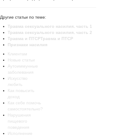
Другие статьи по теме:
Травма сексуального насилия. часть 1
Травма сексуального насилия. часть 2
Травма и ПТСР
Травма и ПТСР
Признаки насилия
Клиентам
Новые статьи
Аутоиммунные
заболевания
Искусство
любить
Как повысить
доход
Как себе помочь
самостоятельно?
Нарушения
пищевого
поведения
Исполнение