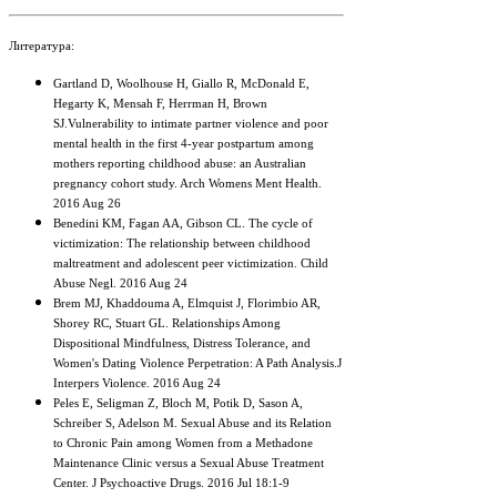
Литература:
Gartland D, Woolhouse H, Giallo R, McDonald E,
Hegarty K, Mensah F, Herrman H, Brown
SJ.Vulnerability to intimate partner violence and poor
mental health in the first 4-year postpartum among
mothers reporting childhood abuse: an Australian
pregnancy cohort study. Arch Womens Ment Health.
2016 Aug 26
Benedini KM, Fagan AA, Gibson CL. The cycle of
victimization: The relationship between childhood
maltreatment and adolescent peer victimization. Child
Abuse Negl. 2016 Aug 24
Brem MJ, Khaddouma A, Elmquist J, Florimbio AR,
Shorey RC, Stuart GL. Relationships Among
Dispositional Mindfulness, Distress Tolerance, and
Women's Dating Violence Perpetration: A Path Analysis.J
Interpers Violence. 2016 Aug 24
Peles E, Seligman Z, Bloch M, Potik D, Sason A,
Schreiber S, Adelson M. Sexual Abuse and its Relation
to Chronic Pain among Women from a Methadone
Maintenance Clinic versus a Sexual Abuse Treatment
Center. J Psychoactive Drugs. 2016 Jul 18:1-9