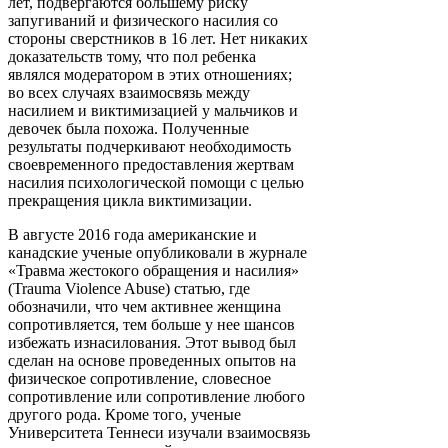
лет, подвергаются большему риску
запугиваний и физического насилия со
стороны сверстников в 16 лет. Нет никаких
доказательств тому, что пол ребенка
являлся модератором в этих отношениях;
во всех случаях взаимосвязь между
насилием и виктимизацией у мальчиков и
девочек была похожа. Полученные
результаты подчеркивают необходимость
своевременного предоставления жертвам
насилия психологической помощи с целью
прекращения цикла виктимизации.
В августе 2016 года американские и
канадские ученые опубликовали в журнале
«Травма жестокого обращения и насилия»
(Trauma Violence Abuse) статью, где
обозначили, что чем активнее женщина
сопротивляется, тем больше у нее шансов
избежать изнасилования. Этот вывод был
сделан на основе проведенных опытов на
физическое сопротивление, словесное
сопротивление или сопротивление любого
другого рода. Кроме того, ученые
Университета Теннеси изучали взаимосвязь