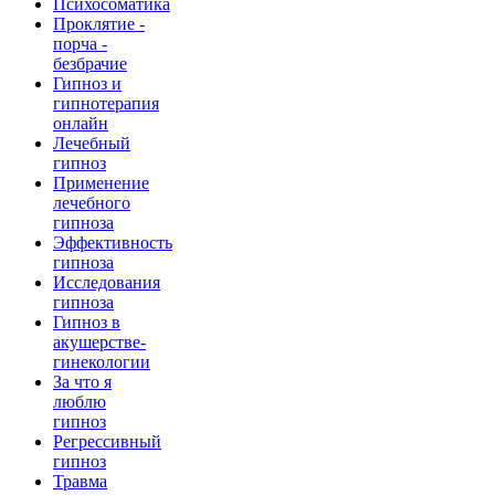
Психосоматика
Проклятие -
порча -
безбрачие
Гипноз и
гипнотерапия
онлайн
Лечебный
гипноз
Применение
лечебного
гипноза
Эффективность
гипноза
Исследования
гипноза
Гипноз в
акушерстве-
гинекологии
За что я
люблю
гипноз
Регрессивный
гипноз
Травма