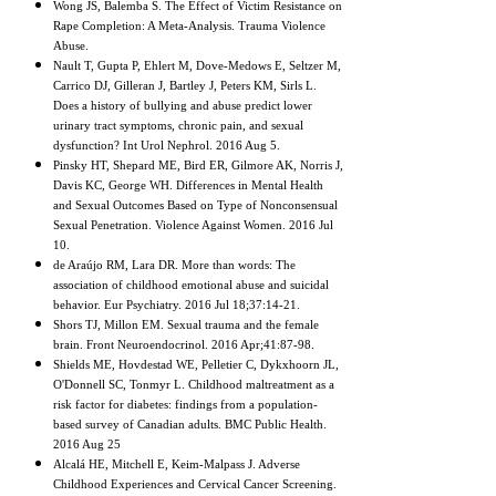
Wong JS, Balemba S. The Effect of Victim Resistance on
Rape Completion: A Meta-Analysis. Trauma Violence
Abuse.
Nault T, Gupta P, Ehlert M, Dove-Medows E, Seltzer M,
Carrico DJ, Gilleran J, Bartley J, Peters KM, Sirls L.
Does a history of bullying and abuse predict lower
urinary tract symptoms, chronic pain, and sexual
dysfunction? Int Urol Nephrol. 2016 Aug 5.
Pinsky HT, Shepard ME, Bird ER, Gilmore AK, Norris J,
Davis KC, George WH. Differences in Mental Health
and Sexual Outcomes Based on Type of Nonconsensual
Sexual Penetration. Violence Against Women. 2016 Jul
10.
de Araújo RM, Lara DR. More than words: The
association of childhood emotional abuse and suicidal
behavior. Eur Psychiatry. 2016 Jul 18;37:14-21.
Shors TJ, Millon EM. Sexual trauma and the female
brain. Front Neuroendocrinol. 2016 Apr;41:87-98.
Shields ME, Hovdestad WE, Pelletier C, Dykxhoorn JL,
O'Donnell SC, Tonmyr L. Childhood maltreatment as a
risk factor for diabetes: findings from a population-
based survey of Canadian adults. BMC Public Health.
2016 Aug 25
Alcalá HE, Mitchell E, Keim-Malpass J. Adverse
Childhood Experiences and Cervical Cancer Screening.