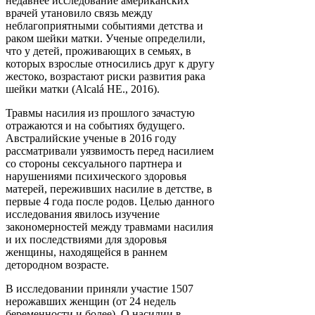
недавнее исследование американских
врачей утановило связь между
неблагоприятными событиями детства и
раком шейки матки. Ученые определили,
что у детей, проживающих в семьях, в
которых взрослые относились друг к другу
жестоко, возрастают риски развития рака
шейки матки (Alcalá HE., 2016).
Травмы насилия из прошлого зачастую
отражаются и на событиях будущего.
Австралийские ученые в 2016 году
рассматривали уязвимость перед насилием
со стороны сексуального партнера и
нарушениями психического здоровья
матерей, переживших насилие в детстве, в
первые 4 года после родов. Целью данного
исследования явилось изучение
закономерностей между травмами насилия
и их последствиями для здоровья
женщины, находящейся в раннем
детородном возрасте.
В исследовании приняли участие 1507
нерожавших женщин (от 24 недель
беременности и более). О насилии в