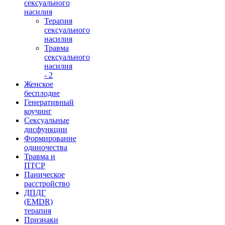
сексуального
насилия
Терапия
сексуального
насилия
Травма
сексуального
насилия
- 2
Женское
бесплодие
Генеративный
коучинг
Сексуальные
дисфункции
Формирование
одиночества
Травма и
ПТСР
Паническое
расстройство
ДПДГ
(EMDR)
терапия
Признаки