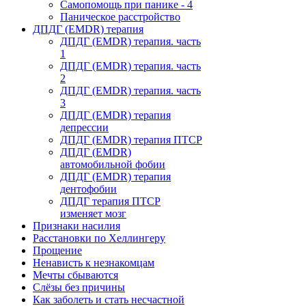
Самопомощь при панике - 4
Паническое расстройство
ДПДГ (EMDR) терапия
ДПДГ (EMDR) терапия. часть
1
ДПДГ (EMDR) терапия. часть
2
ДПДГ (EMDR) терапия. часть
3
ДПДГ (EMDR) терапия
депрессии
ДПДГ (EMDR) терапия ПТСР
ДПДГ (EMDR)
автомобильной фобии
ДПДГ (EMDR) терапия
дентофобии
ДПДГ терапия ПТСР
изменяет мозг
Признаки насилия
Расстановки по Хеллингеру
Прощение
Ненависть к незнакомцам
Мечты сбываются
Слёзы без причины
Как заболеть и стать несчастной