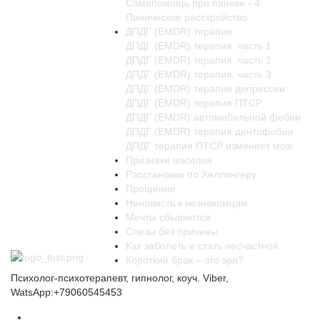
Самопомощь при панике - 4
Паническое расстройство
ДПДГ (EMDR) терапия
ДПДГ (EMDR) терапия. часть 1
ДПДГ (EMDR) терапия. часть 2
ДПДГ (EMDR) терапия. часть 3
ДПДГ (EMDR) терапия депрессии
ДПДГ (EMDR) терапия ПТСР
ДПДГ (EMDR) автомобильной фобии
ДПДГ (EMDR) терапия дентофобии
ДПДГ терапия ПТСР изменяет мозг
Признаки насилия
Расстановки по Хеллингеру
Прощение
Ненависть к незнакомцам
Мечты сбываются
Слёзы без причины
Как заболеть и стать несчастной
Короткий брак – это зря?
Психолог-психотерапевт, гипнолог, коуч. Viber,
WatsApp:+79060545453