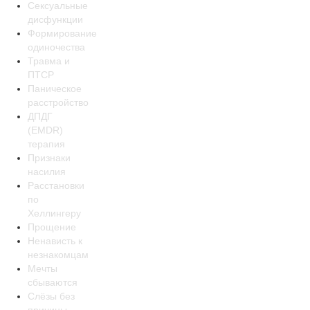
Сексуальные
дисфункции
Формирование
одиночества
Травма и
ПТСР
Паническое
расстройство
ДПДГ
(EMDR)
терапия
Признаки
насилия
Расстановки
по
Хеллингеру
Прощение
Ненависть к
незнакомцам
Мечты
сбываются
Слёзы без