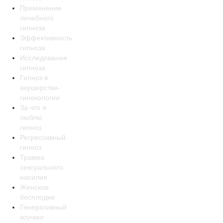
Применение
лечебного
гипноза
Эффективность
гипноза
Исследования
гипноза
Гипноз в
акушерстве-
гинекологии
За что я
люблю
гипноз
Регрессивный
гипноз
Травма
сексуального
насилия
Женское
бесплодие
Генеративный
коучинг