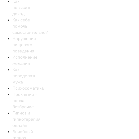
Как
повысить
доход
Как себе
помочь
самостоятельно?
Нарушения
пищевого
поведения
Исполнение
желания
Как
переделать
мужа
Психосоматика
Проклятие -
порча -
безбрачие
Гипноз и
гипнотерапия
онлайн
Лечебный
гипноз