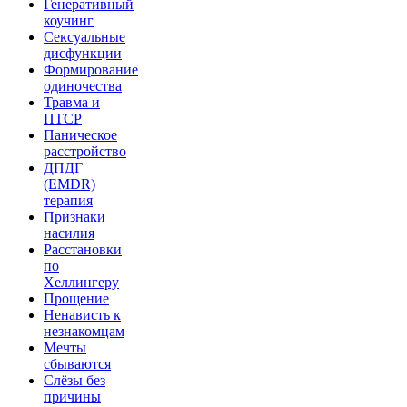
Генеративный
коучинг
Сексуальные
дисфункции
Формирование
одиночества
Травма и
ПТСР
Паническое
расстройство
ДПДГ
(EMDR)
терапия
Признаки
насилия
Расстановки
по
Хеллингеру
Прощение
Ненависть к
незнакомцам
Мечты
сбываются
Слёзы без
причины