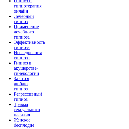
Гипноз и
гипнотерапия
онлайн
Лечебный
гипноз
Применение
лечебного
гипноза
Эффективность
гипноза
Исследования
гипноза
Гипноз в
акушерстве-
гинекологии
За что я
люблю
гипноз
Регрессивный
гипноз
Травма
сексуального
насилия
Женское
бесплодие