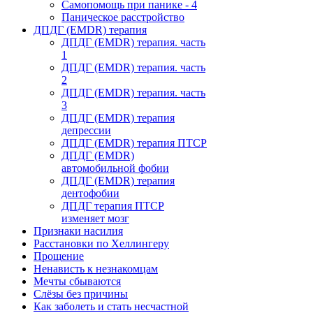
Самопомощь при панике - 4
Паническое расстройство
ДПДГ (EMDR) терапия
ДПДГ (EMDR) терапия. часть
1
ДПДГ (EMDR) терапия. часть
2
ДПДГ (EMDR) терапия. часть
3
ДПДГ (EMDR) терапия
депрессии
ДПДГ (EMDR) терапия ПТСР
ДПДГ (EMDR)
автомобильной фобии
ДПДГ (EMDR) терапия
дентофобии
ДПДГ терапия ПТСР
изменяет мозг
Признаки насилия
Расстановки по Хеллингеру
Прощение
Ненависть к незнакомцам
Мечты сбываются
Слёзы без причины
Как заболеть и стать несчастной