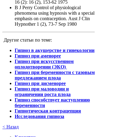
16 (2): 16 (2), 153-62 1975
B J Perry
Control of physiological
phenomena using hypnosis with a special
emphasis on contraception.
Aust J Clin
Hypnother 1 (2), 73-7 Sep 1980
Другие статьи по теме:
Гипноз в акушерстве и гинекологии
Гипноз при аменорее
Гипноз при искусственном
оплодотворении (ЭКО)
Гипноз при беременности с тазовым
предлежанием плода
Гипноз при дисменорее
Гипноз при маловодии и
ограничении роста плода
Гипноз способствует наступлению
беременности
Гипнотическая контрацепция
Исследования гипноза
< Назад