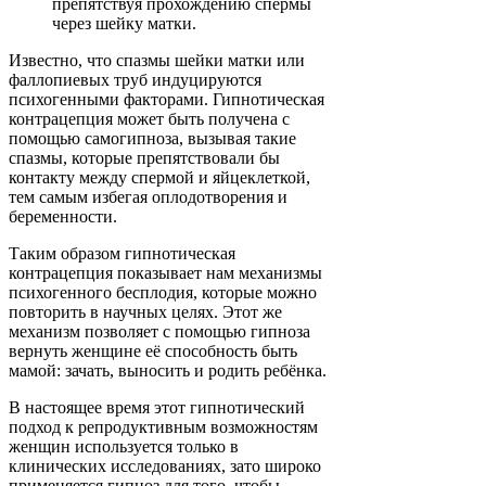
препятствуя прохождению спермы
через шейку матки.
Известно, что спазмы шейки матки или
фаллопиевых труб индуцируются
психогенными факторами. Гипнотическая
контрацепция может быть получена с
помощью самогипноза, вызывая такие
спазмы, которые препятствовали бы
контакту между спермой и яйцеклеткой,
тем самым избегая оплодотворения и
беременности.
Таким образом гипнотическая
контрацепция показывает нам механизмы
психогенного бесплодия, которые можно
повторить в научных целях. Этот же
механизм позволяет с помощью гипноза
вернуть женщине её способность быть
мамой: зачать, выносить и родить ребёнка.
В настоящее время этот гипнотический
подход к репродуктивным возможностям
женщин используется только в
клинических исследованиях, зато широко
применяется гипноз для того, чтобы