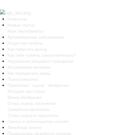
Клиентам
Новые статьи
Мои сертификаты
Аутоиммунные заболевания
Искусство любить
Как повысить доход
Как себе помочь самостоятельно?
Нарушения пищевого поведения
Исполнение желания
Как переделать мужа
Психосоматика
Проклятие - порча - безбрачие
История про порчу
Венец безбрачия
Сглаз, порча, проклятия
Семейное проклятие
Сглаз, порча и проклятие
Гипноз и гипнотерапия онлайн
Лечебный гипноз
Применение лечебного гипноза