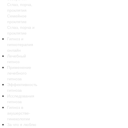
Сглаз, порча,
проклятия
Семейное
проклятие
Сглаз, порча и
проклятие
Гипноз и
гипнотерапия
онлайн
Лечебный
гипноз
Применение
лечебного
гипноза
Эффективность
гипноза
Исследования
гипноза
Гипноз в
акушерстве-
гинекологии
За что я люблю