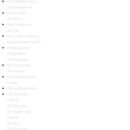
Аутоиммунные
заболевания
Искусство
любить
Как повысить
доход
Как себе помочь
самостоятельно?
Нарушения
пищевого
поведения
Исполнение
желания
Как переделать
мужа
Психосоматика
Проклятие -
порча -
безбрачие
История про
порчу
Венец
безбрачия