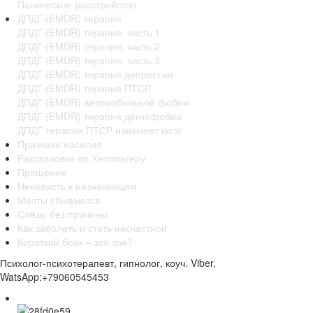
Паническое расстройство
ДПДГ (EMDR) терапия
ДПДГ (EMDR) терапия. часть 1
ДПДГ (EMDR) терапия. часть 2
ДПДГ (EMDR) терапия. часть 3
ДПДГ (EMDR) терапия депрессии
ДПДГ (EMDR) терапия ПТСР
ДПДГ (EMDR) автомобильной фобии
ДПДГ (EMDR) терапия дентофобии
ДПДГ терапия ПТСР изменяет мозг
Признаки насилия
Расстановки по Хеллингеру
Прощение
Ненависть к незнакомцам
Мечты сбываются
Слёзы без причины
Как заболеть и стать несчастной
Короткий брак – это зря?
Психолог-психотерапевт, гипнолог, коуч. Viber,
WatsApp:+79060545453