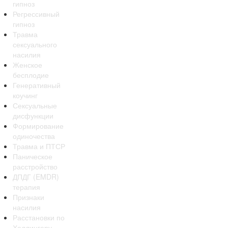
гипноз
Регрессивный
гипноз
Травма
сексуального
насилия
Женское
бесплодие
Генеративный
коучинг
Сексуальные
дисфункции
Формирование
одиночества
Травма и ПТСР
Паническое
расстройство
ДПДГ (EMDR)
терапия
Признаки
насилия
Расстановки по
Хеллингеру