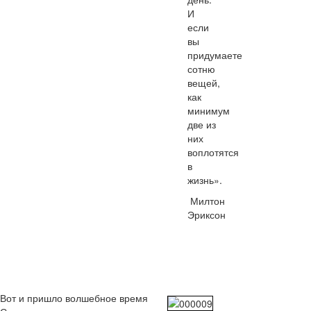
И
если
вы
придумаете
сотню
вещей,
как
минимум
две из
них
воплотятся
в
жизнь».
Милтон
Эриксон
Вот и пришло волшебное время