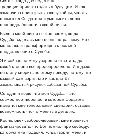
Святок, когда две недели по
традиции принято гадать о будущем. И так
заманчиво приоткрыть завесу тайны, узнать
промысел Создателя и уменьшить долю
неопределённости в своей жизни.
Было в моей жизни всякое время, когда
Судьба виделась мне очень по-разному. Но я
менялась и трансформировалось моё
представление о Судьбе.
Я и сейчас не могу уверенно ответить, до
какой степени всё предопределено. И я даже
не стану спорить по этому поводу, потому что
каждый сам верит, кто и как плетёт
замысловатый рисунок собсвенной Судьбы.
Сегодня я верю, что моя Судьба – это
совместное творение, в котором Содатель
наметил мне генеральный сценарий, оставив
возможность что-то менять в деталях.
Как человек свободолюбивый, мне нравится
фантазировать, что Бог помнил про свободу,
которую мне подарил, когда творил меня, и