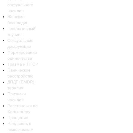
сексуального
насилия
Женское
бесплодие
Генеративный
коучинг
Сексуальные
дисфункции
Формирование
одиночества
Травма и ПТСР
Паническое
расстройство
ДПДГ (EMDR)
терапия
Признаки
насилия
Расстановки по
Хеллингеру
Прощение
Ненависть к
незнакомцам