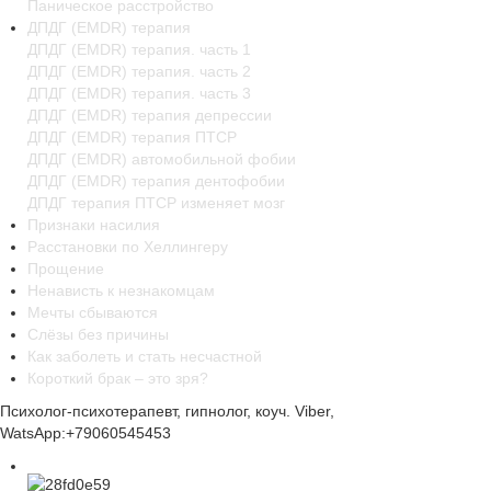
Паническое расстройство
ДПДГ (EMDR) терапия
ДПДГ (EMDR) терапия. часть 1
ДПДГ (EMDR) терапия. часть 2
ДПДГ (EMDR) терапия. часть 3
ДПДГ (EMDR) терапия депрессии
ДПДГ (EMDR) терапия ПТСР
ДПДГ (EMDR) автомобильной фобии
ДПДГ (EMDR) терапия дентофобии
ДПДГ терапия ПТСР изменяет мозг
Признаки насилия
Расстановки по Хеллингеру
Прощение
Ненависть к незнакомцам
Мечты сбываются
Слёзы без причины
Как заболеть и стать несчастной
Короткий брак – это зря?
Психолог-психотерапевт, гипнолог, коуч. Viber,
WatsApp:+79060545453