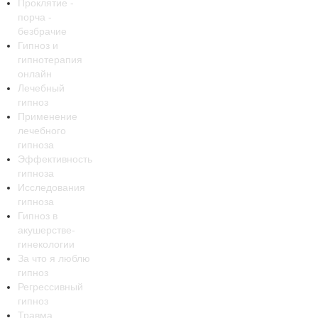
Проклятие -
порча -
безбрачие
Гипноз и
гипнотерапия
онлайн
Лечебный
гипноз
Применение
лечебного
гипноза
Эффективность
гипноза
Исследования
гипноза
Гипноз в
акушерстве-
гинекологии
За что я люблю
гипноз
Регрессивный
гипноз
Травма