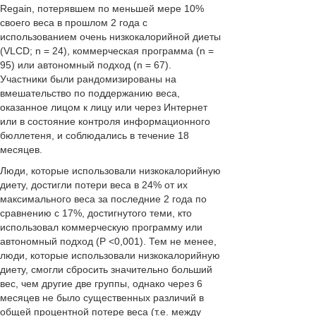
Regain, потерявшем по меньшей мере 10%
своего веса в прошлом 2 года с
использованием очень низкокалорийной диеты
(VLCD; n = 24), коммерческая программа (n =
95) или автономный подход (n = 67).
Участники были рандомизированы на
вмешательство по поддержанию веса,
оказанное лицом к лицу или через Интернет
или в состояние контроля информационного
бюллетеня, и соблюдались в течение 18
месяцев.
Люди, которые использовали н
изкокалорийную
диету
, достигли потери веса в 24% от их
максимального веса за последние 2 года по
сравнению с 17%, достигнутого теми, кто
использовал коммерческую программу или
автономный подход (P <0,001). Тем не менее,
люди, которые использовали н
изкокалорийную
диету
, смогли сбросить значительно больший
вес, чем другие две группы, однако через 6
месяцев не было существенных различий в
общей процентной потере веса (т.е. между