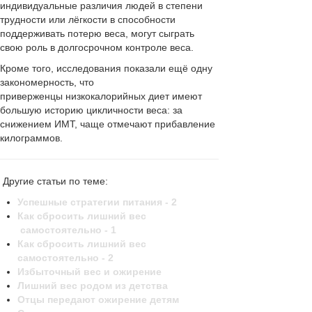
индивидуальные различия людей в степени
трудности или лёгкости в способности
поддерживать потерю веса, могут сыграть
свою роль в долгосрочном контроле веса.
Кроме того, исследования показали ещё одну
закономерность, что
приверженцы низкокалорийных диет имеют
большую историю цикличности веса: за
снижением ИМТ, чаще отмечают прибавление
килограммов.
Другие статьи по теме:
Успешные стратегии питания - 2
Как сбросить лишний вес
самостоятельно - 1
Как сбросить лишний вес
самостоятельно - 2
Избыточный вес и ожирение
Лишний вес родом из детства
Отцы передают ожирение детям